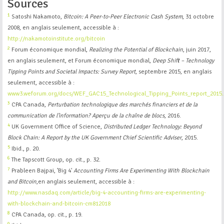
Sources
1
Satoshi Nakamoto,
Bitcoin: A Peer-to-Peer Electronic Cash System
, 31 octobre
2008, en anglais seulement, accessible à :
http://nakamotoinstitute.org/bitcoin
2
Forum économique mondial,
Realizing the Potential of Blockchain
, juin 2017,
en anglais seulement, et Forum économique mondial,
Deep Shift – Technology
Tipping Points and Societal Impacts: Survey Report
, septembre 2015, en anglais
seulement, accessible à :
www3.weforum.org/docs/WEF_GAC15_Technological_Tipping_Points_report_2015.
3
CPA Canada,
Perturbation technologique des marchés financiers et de la
communication de l’information? Aperçu de la chaîne de blocs
, 2016.
4
UK Government Office of Science,
Distributed Ledger Technology: Beyond
Block Chain: A Report by the UK Government Chief Scientific Adviser
, 2015.
5
Ibid., p. 20.
6
The Tapscott Group, op. cit., p. 32.
7
Prableen Bajpai, ’Big 4'
Accounting Firms Are Experimenting With Blockchain
and Bitcoin
,en anglais seulement, accessible à :
http://www.nasdaq.com/article/big-4-accounting-firms-are-experimenting-
with-blockchain-and-bitcoin-cm812018
8
CPA Canada, op. cit., p. 19.