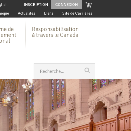
glish
INSCRIPTION
CONNEXION
hèque
Actualités
Liens
Site de Carrières
me de
Responsabilisation
pement
à travers le Canada
ional