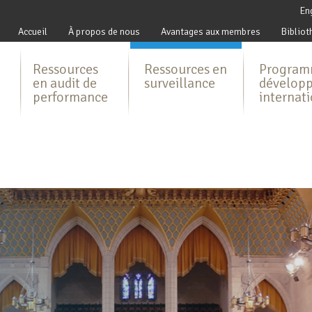
En
Accueil
À propos de nous
Avantages aux membres
Bibliot
Ressources
Ressources en
Program
en audit de
surveillance
dévelop
performance
internat