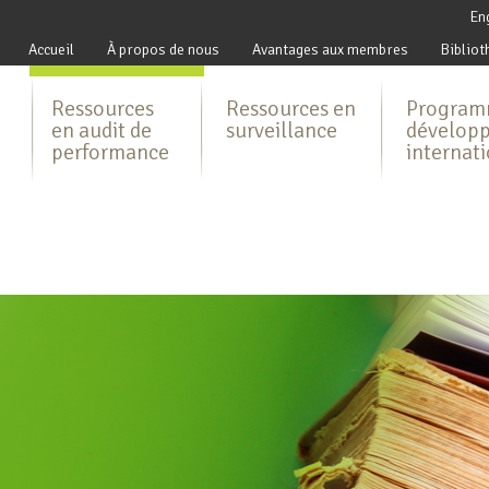
En
Accueil
À propos de nous
Avantages aux membres
Bibliot
Ressources
Ressources en
Program
en audit de
surveillance
dévelop
performance
internat