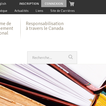
glish
INSCRIPTION
CONNEXION
hèque
Actualités
Liens
Site de Carrières
me de
Responsabilisation
pement
à travers le Canada
ional