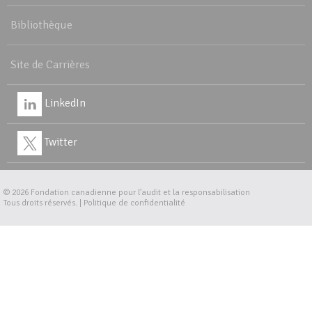
Bibliothèque
Site de Carrières
LinkedIn
Twitter
© 2026
Fondation canadienne pour l'audit et la responsabilisation
Tous droits réservés. |
Politique de confidentialité