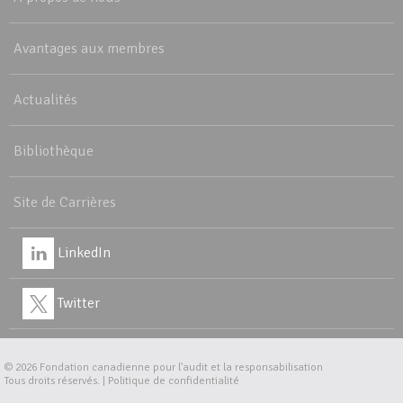
Avantages aux membres
Actualités
Bibliothèque
Site de Carrières
LinkedIn
Twitter
© 2026
Fondation canadienne pour l'audit et la responsabilisation
Tous droits réservés. |
Politique de confidentialité