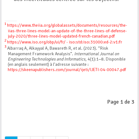
1
https://www.theiia.org/globalassets/documents/resources/the-
iias-three-lines-model-an-update-of-the-three-lines-of-defense-
july-2020/three-lines-model-updated-french-canadian.pdf
2
https://www.iso.org/obp/ui/fr/ - iso:std:iso:31000:ed-2:v1:fr
3
Albarraq A, Alkayyal A, Bawareth R, et al. (2023). “Risk
Management Framework Analysis”.
International Journal on
Engineering Technologies and Informatics
, 4(1):1‒8. Disponible
(en anglais seulement) à l’adresse suivante :
https://skeenapublishers.com/journal/ijeti/IJETI-04-00047.pdf
Page 1 de 3