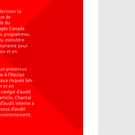
erniser la
ure de
lle du
tagés Canada
nds programmes.
 du ministère
assurance pour
es et en
’un processus
as à l’équipe
paux risques liés
n et en
ratégie d’audit
article, Chantal
’audit interne a
essus d’audit
 environnement.