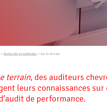
Recherche et méthodes
Sur le terrain
e terrain
, des auditeurs chev
agent leurs connaissances sur
 d’audit de performance.