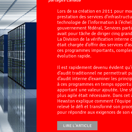
partagés Canada
Lors de sa création en 2011 pour mod
prestation des services d’infrastruct
technologie de l’information à l’éche
gouvernement fédéral, Services par
avait pour tâche de diriger cinq gra
La Division de la vérification interne
était chargée d’offrir des services d’
ces programmes importants, complex
évolution rapide.
Il est rapidement devenu évident qu
d’audit traditionnel ne permettrait p
d’audit interne d’examiner les princi
à ces programmes en temps opportu
apportant une valeur ajoutée. Une st
plus agile était nécessaire. Dans cet 
Hewston explique comment l’équipe d
relevé le défi et transformé son proc
pour répondre aux exigences de son
LIRE L'ARTICLE