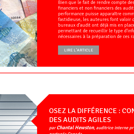
Bien que le fait de rendre compte de
financiers et non financiers des audit
performance puisse apparaître com
fastidieuse, les auteures font valoi
bureaux d’audit ont déjà mis en plac
permettant de recueillir le type d’in
nécessaires à la préparation de ces r
LIRE L'ARTICLE
OSEZ LA DIFFÉRENCE : C
DES AUDITS AGILES
Chantal Hewston
par
, auditrice interne p