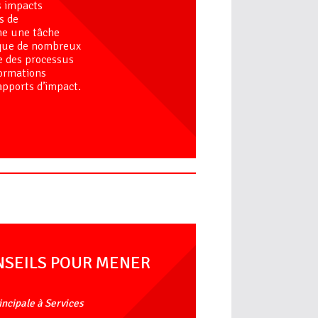
s impacts
s de
me une tâche
r que de nombreux
e des processus
formations
apports d’impact.
ONSEILS POUR MENER
rincipale à Services