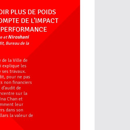
IR PLUS DE POIDS
OMPTE DE L’IMPACT
E PERFORMANCE
Niroshani
te et
dit, Bureau de la
 de la Ville de
 explique les
e ses travaux.
it, pour ne pas
s non financiers
d’audit de
ncentre sur la
 Ina Chan et
omment leur
ers dans son
lars la valeur de