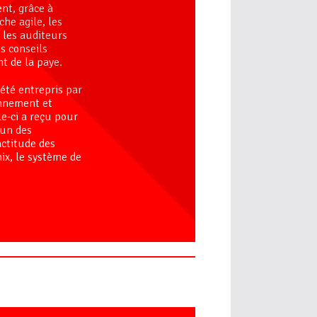
nt, grâce à
he agile, les
t les auditeurs
s conseils
nt de la paye.
 été entrepris par
onnement et
e-ci a reçu pour
tun des
actitude des
ix, le système de