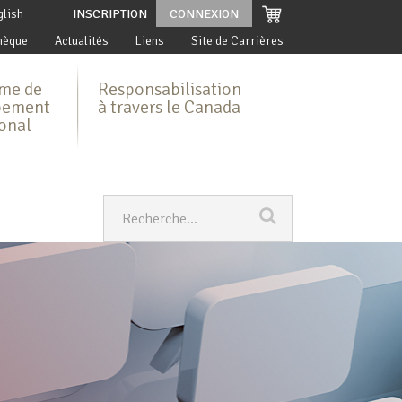
glish
INSCRIPTION
CONNEXION
hèque
Actualités
Liens
Site de Carrières
me de
Responsabilisation
pement
à travers le Canada
ional