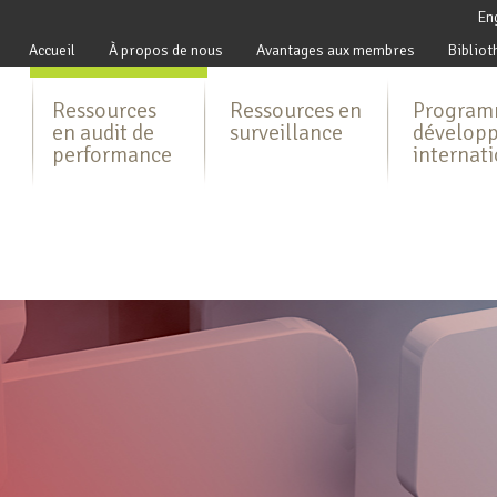
En
Accueil
À propos de nous
Avantages aux membres
Bibliot
Ressources
Ressources en
Program
en audit de
surveillance
dévelop
performance
internat