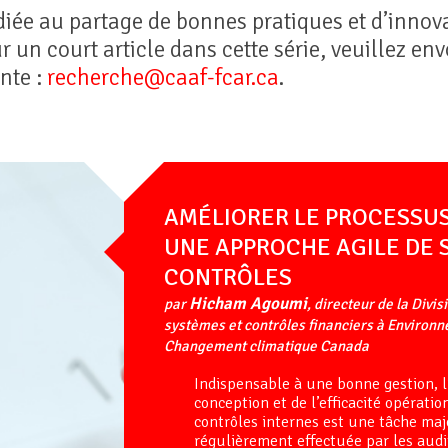
diée au partage de bonnes pratiques et d’innova
 un court article dans cette série, veuillez en
nte :
recherche@caaf-fcar.ca
.
AMÉLIORER LE PROCESSUS
UNE APPROCHE AGILE DE 
CONTRÔLES
Hicham Agoumi
par
, directeur de la Divis
systèmes et contrôles financiers à Environ
Changement climatique Canada
Indispensable à une bonne gestion, l
conception et de l’efficacité opératio
contrôles internes est une tâche ma
régulièrement effectuée par les audi