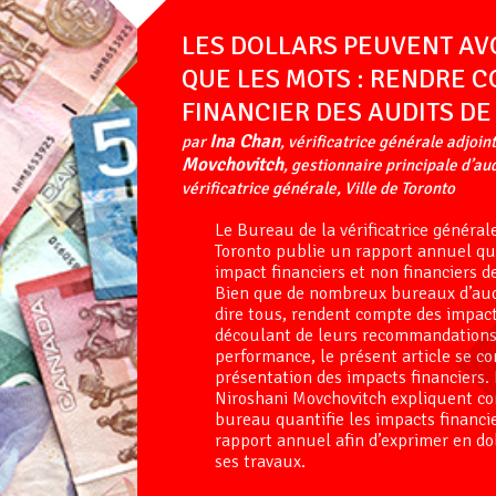
LES DOLLARS PEUVENT AVO
QUE LES MOTS : RENDRE C
FINANCIER DES AUDITS D
Ina Chan
par
, vérificatrice générale adjoin
Movchovitch
, gestionnaire principale d’au
vérificatrice générale, Ville de Toronto
Le Bureau de la vérificatrice générale
Toronto publie un rapport annuel qui
impact financiers et non financiers d
Bien que de nombreux bureaux d’aud
dire tous, rendent compte des impact
découlant de leurs recommandations 
performance, le présent article se co
présentation des impacts financiers.
Niroshani Movchovitch expliquent c
bureau quantifie les impacts financi
rapport annuel afin d’exprimer en dol
ses travaux.