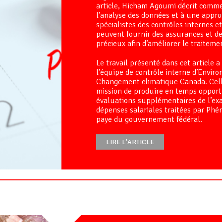
article, Hicham Agoumi décrit comme
l’analyse des données et à une approc
spécialistes des contrôles internes e
peuvent fournir des assurances et de
précieux afin d’améliorer le traiteme
Le travail présenté dans cet article a
l’équipe de contrôle interne d’Envir
Changement climatique Canada. Cell
mission de produire en temps oppor
évaluations supplémentaires de l’ex
dépenses salariales traitées par Phén
paye du gouvernement fédéral.
LIRE L'ARTICLE