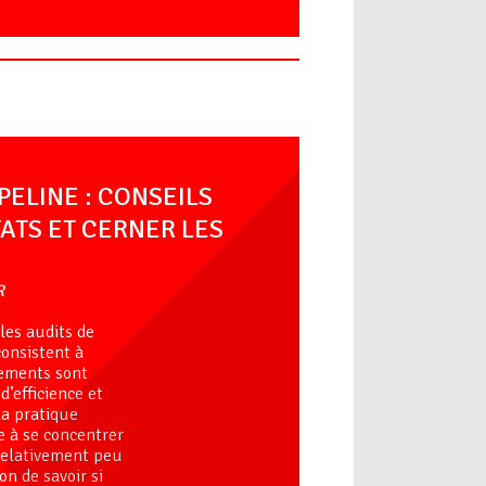
PELINE : CONSEILS
ATS ET CERNER LES
R
les audits de
onsistent à
nements sont
’efficience et
 la pratique
e à se concentrer
 relativement peu
on de savoir si