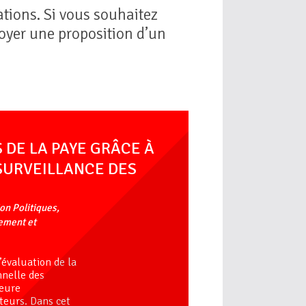
tions. Si vous souhaitez
voyer une proposition d’un
 DE LA PAYE GRÂCE À
SURVEILLANCE DES
ion Politiques,
nement et
’évaluation de la
nnelle des
jeure
teurs. Dans cet