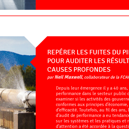
REPÉRER LES FUITES DU PI
POUR AUDITER LES RÉSULT
CAUSES PROFONDES
Neil Maxwell
par
, collaborateur de la FCA
Depuis leur émergence il y a 40 ans, 
performance dans le secteur public c
examiner si les activités des gouver
conformes aux principes d’économie, d
d’efficacité. Toutefois, au fil des ans,
d’audit de performance a eu tendanc
sur les systèmes et les pratiques et
d’attention a été accordée à la questi