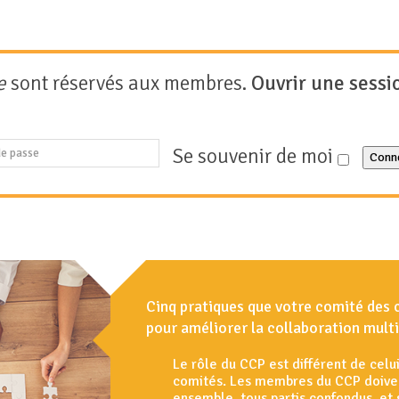
e
sont réservés aux membres.
Ouvrir une sessi
Se souvenir de moi
Conn
Cinq pratiques que votre comité des 
pour améliorer la collaboration multi
Le rôle du CCP est différent de celu
comités. Les membres du CCP doiven
ensemble, tous partis confondus, et 