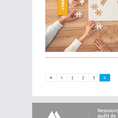
1
2
3
4
Ressourc
audit de