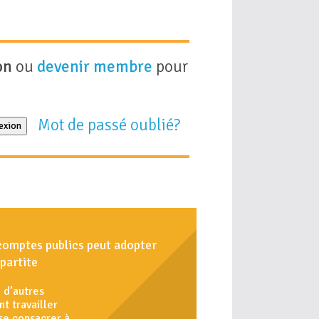
on
ou
devenir membre
pour
Mot de passé oublié?
exion
comptes publics peut adopter
partite
i d’autres
t travailler
se consacrer à