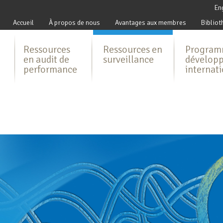
En
Accueil
À propos de nous
Avantages aux membres
Bibliot
Ressources
Ressources en
Program
en audit de
surveillance
dévelop
performance
internat