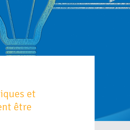
iques et
ent être