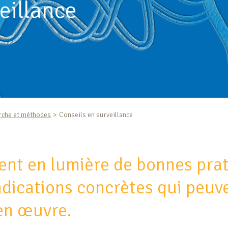
eillance
rche et méthodes
Conseils en surveillance
ent en lumière de bonnes prat
ndications concrètes qui peuv
en œuvre.