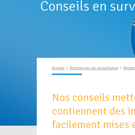
Conseils en surv
Accueil
Ressources en surveillance
Reche
Nos conseils mett
contiennent des i
facilement mises 