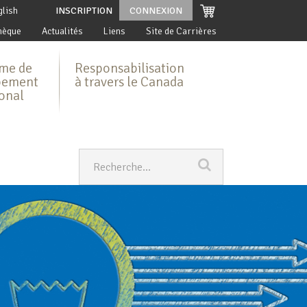
glish
INSCRIPTION
CONNEXION
hèque
Actualités
Liens
Site de Carrières
me de
Responsabilisation
pement
à travers le Canada
ional