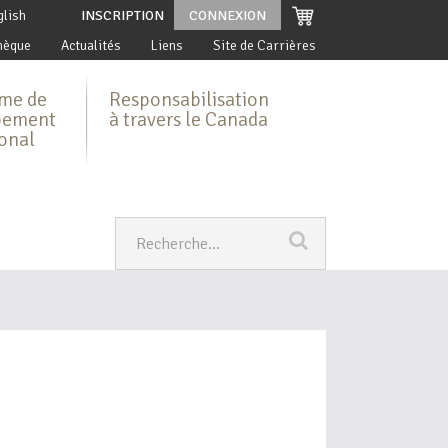
glish
INSCRIPTION
CONNEXION
hèque
Actualités
Liens
Site de Carrières
me de
Responsabilisation
pement
à travers le Canada
ional