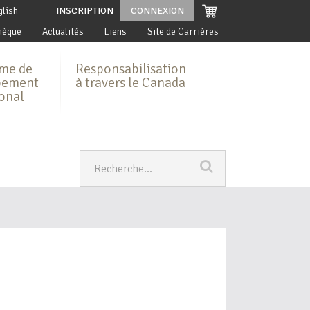
glish
INSCRIPTION
CONNEXION
hèque
Actualités
Liens
Site de Carrières
me de
Responsabilisation
pement
à travers le Canada
ional