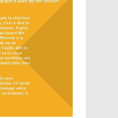
équipes d’audit qui ont recours
igne la sélection
 c’est-à-dire la
nalysés. Il peut
au hasard afin
fficiente à la
sé sur un
 l’audit, afin de
e ou la cause
ut constituer une
obants utile dans
it
, nous
cider s’il serait
illonnage votre
 cas échéant, le