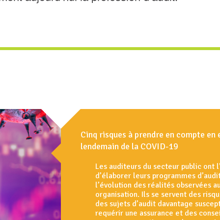
Cinq risques à prendre en compte en 
lendemain de la COVID-19
Les auditeurs du secteur public ont 
d’élaborer leurs programmes d’audit
l’évolution des réalités observées au
organisation. Ils se servent des risq
des sujets d’audit davantage suscep
requérir une assurance et des consei