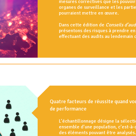
mesures correctives que les pouvoirs
organes de surveillance et les parti
pourraient mettre en œuvre.
Dans cette édition de
Conseils d’aud
présentons des risques à prendre e
effectuant des audits au lendemain 
Quatre facteurs de réussite quand vo
de performance
L’échantillonnage désigne la sélecti
ensemble d’une population, c’est-à-d
des éléments pouvant être analysés. 