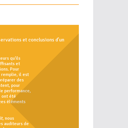
servations et conclusions d’un
eurs qu'ils
fisants et
ions. Pour
remplie, il est
préparer des
tent, pour
 de performance,
 ont été
ces éléments
it
, nous
es auditeurs de