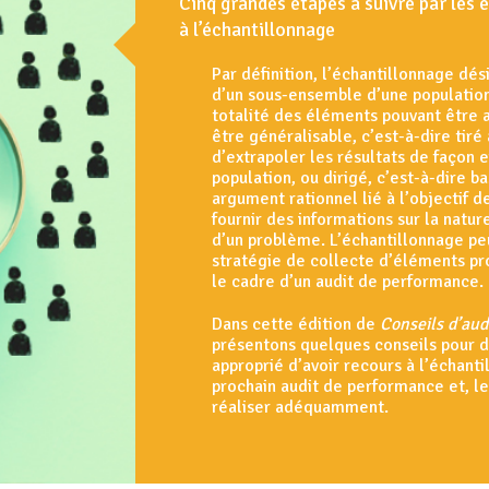
Cinq grandes étapes à suivre par les 
à l’échantillonnage
Par définition, l’échantillonnage dés
d’un sous-ensemble d’une population,
totalité des éléments pouvant être a
être généralisable, c’est-à-dire tiré 
d’extrapoler les résultats de façon e
population, ou dirigé, c’est-à-dire ba
argument rationnel lié à l’objectif de
fournir des informations sur la natur
d’un problème. L’échantillonnage pe
stratégie de collecte d’éléments pr
le cadre d’un audit de performance.
Dans cette édition de
Conseils d’aud
présentons quelques conseils pour dé
approprié d’avoir recours à l’échant
prochain audit de performance et, le
réaliser adéquamment.