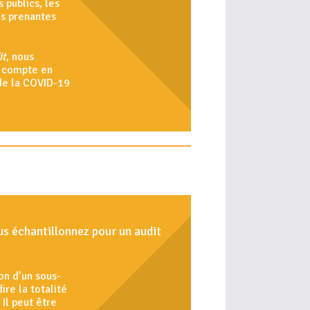
 publics, les
es prenantes
it
, nous
n compte en
de la COVID-19
us échantillonnez pour un audit
on d’un sous-
ire la totalité
Il peut être