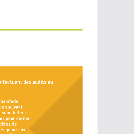
effectuant des audits au
l’habitude
 en suivant
 sein de leur
ues pour cerner
tibles de
ls quant aux