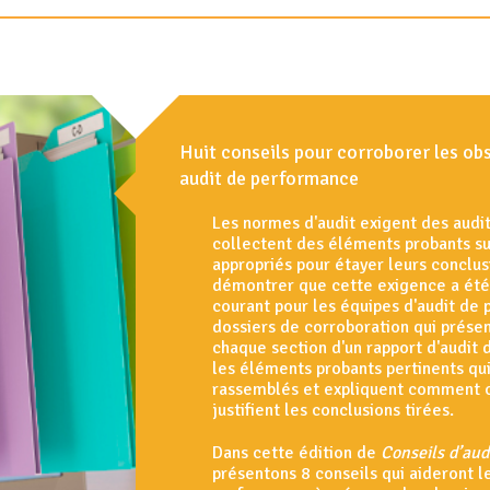
Huit conseils pour corroborer les ob
audit de performance
Les normes d'audit exigent des audit
collectent des éléments probants suf
appropriés pour étayer leurs conclus
démontrer que cette exigence a été 
courant pour les équipes d'audit de 
dossiers de corroboration qui présen
chaque section d'un rapport d'audit
les éléments probants pertinents qui
rassemblés et expliquent comment 
justifient les conclusions tirées.
Dans cette édition de
Conseils d’aud
présentons 8 conseils qui aideront l