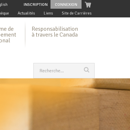
glish
INSCRIPTION
CONNEXION
hèque
Actualités
Liens
Site de Carrières
me de
Responsabilisation
pement
à travers le Canada
ional