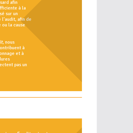
sard afin
fficiente à la
sé sur un
 l’audit, afin de
e ou la cause
it
, nous
ontribuent à
lonnage et à
dures
ectent pas un