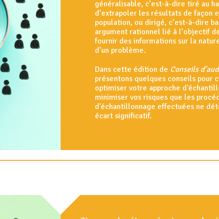
généralisable, c’est-à-dire tiré au ha
d’extrapoler les résultats de façon e
population, ou dirigé, c’est-à-dire ba
argument rationnel lié à l’objectif de
fournir des informations sur la natur
d’un problème.
Dans cette édition de
Conseils d’aud
présentons quelques conseils pour c
optimiser votre approche d'échantil
minimiser vos risques que les procé
d'échantillonnage effectuées ne dét
écart significatif.