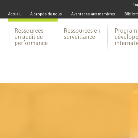
En
Accueil
À propos de nous
Avantages aux membres
Bibliot
Ressources
Ressources en
Program
en audit de
surveillance
dévelop
performance
internat