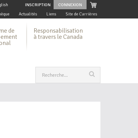
glish
INSCRIPTION
CONNEXION
hèque
Actualités
Liens
Site de Carrières
me de
Responsabilisation
pement
à travers le Canada
ional