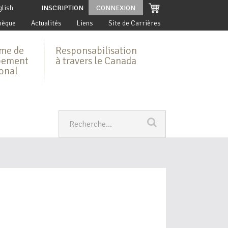
glish
INSCRIPTION
CONNEXION
hèque
Actualités
Liens
Site de Carrières
me de
Responsabilisation
pement
à travers le Canada
ional