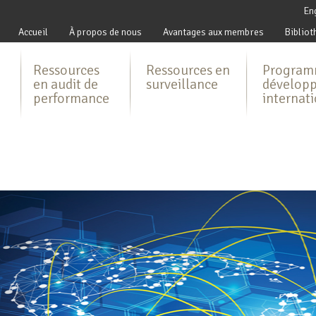
En
Accueil
À propos de nous
Avantages aux membres
Bibliot
Ressources
Ressources en
Program
en audit de
surveillance
dévelop
performance
internat