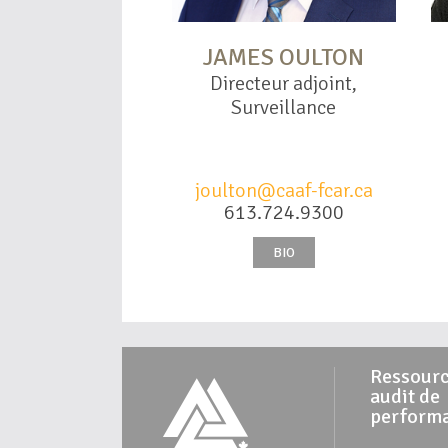
JAMES OULTON
Directeur adjoint,
Surveillance
joulton@caaf-fcar.ca
613.724.9300
BIO
Ressourc
audit de
perform