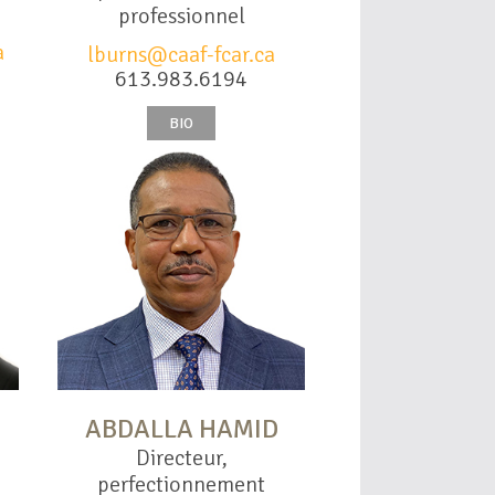
professionnel
a
lburns@caaf-fcar.ca
613.983.6194
BIO
ABDALLA HAMID
Directeur,
perfectionnement