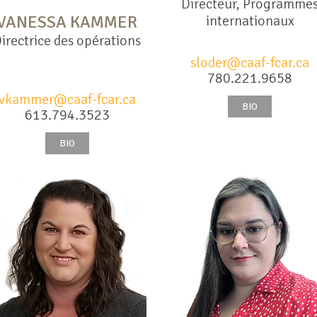
Directeur, Programme
VANESSA KAMMER
internationaux
irectrice des opérations
sloder@caaf-fcar.ca
780.221.9658
vkammer@caaf-fcar.ca
BIO
613.794.3523
BIO