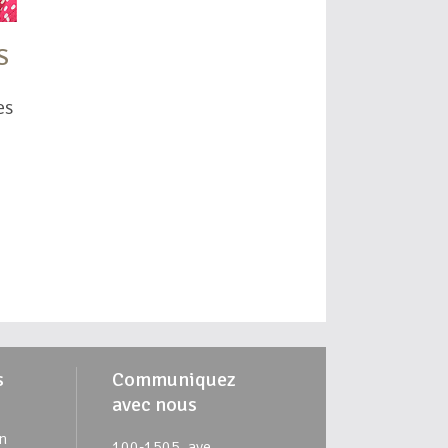
S
es
a
s
Communiquez
avec nous
n
100-1505, ave