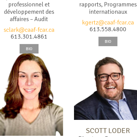
professionnel et
rapports, Programmes
développement des
internationaux
affaires – Audit
kgertz@caaf-fcar.ca
613.558.4800
sclark@caaf-fcar.ca
613.301.4861
BIO
BIO
SCOTT LODER