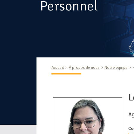
Personnel
Accueil
À propos de nous
Notre équipe
L
Ag
Co