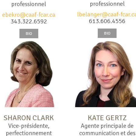
professionnel
professionnel
lbelanger@caaf-fcar.c
ebekro@caaf-fcar.ca
613.606.4556
343.322.6592
BIO
BIO
SHARON CLARK
KATE GERTZ
Vice-présidente,
Agente principale de
perfectionnement
communication et des