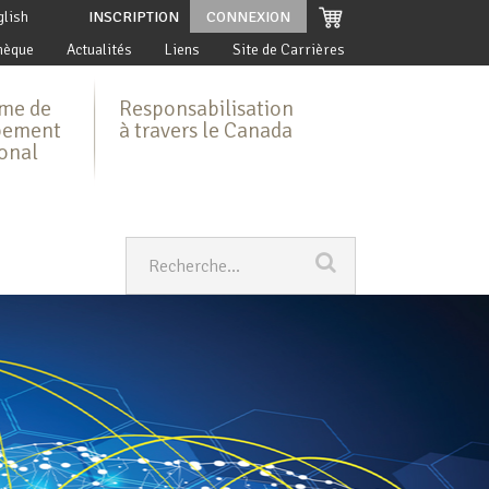
glish
INSCRIPTION
CONNEXION
hèque
Actualités
Liens
Site de Carrières
me de
Responsabilisation
pement
à travers le Canada
ional