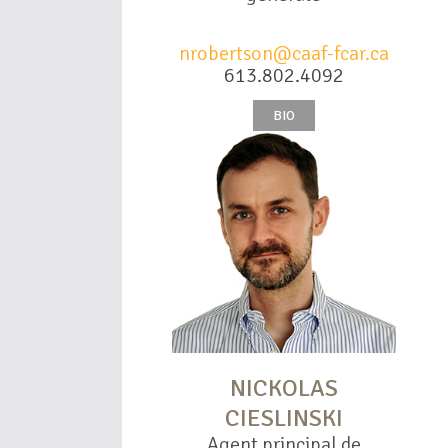
nrobertson@caaf-fcar.ca
613.802.4092
BIO
NICKOLAS
CIESLINSKI
Agent principal de