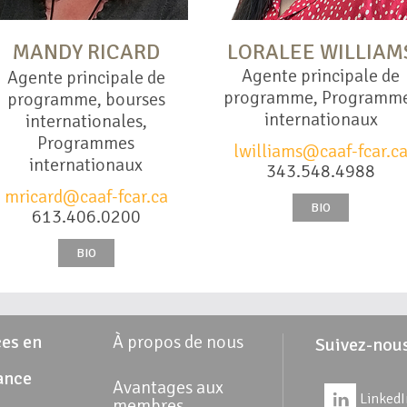
MANDY RICARD
LORALEE WILLIAM
Agente principale de
Agente principale de
programme, Programm
programme, bourses
internationaux
internationales,
Programmes
lwilliams@caaf-fcar.c
internationaux
343.548.4988
mricard@caaf-fcar.ca
BIO
613.406.0200
BIO
es en
À propos de nous
Suivez-nou
ance
Avantages aux
LinkedI
membres