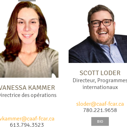
SCOTT LODER
Directeur, Programme
VANESSA KAMMER
internationaux
irectrice des opérations
sloder@caaf-fcar.ca
780.221.9658
vkammer@caaf-fcar.ca
BIO
613.794.3523