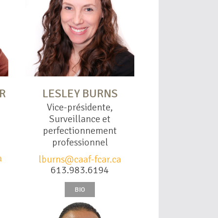
R
LESLEY BURNS
Vice-présidente,
Surveillance et
perfectionnement
professionnel
a
lburns@caaf-fcar.ca
613.983.6194
BIO