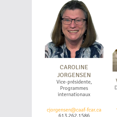
CAROLINE
JORGENSEN
Vice-présidente,
D
Programmes
internationaux
cjorgensen@caaf-fcar.ca
613.262.1586