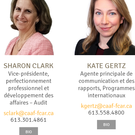
SHARON CLARK
KATE GERTZ
Vice-présidente,
Agente principale de
perfectionnement
communication et des
professionnel et
rapports, Programmes
développement des
internationaux
affaires – Audit
kgertz@caaf-fcar.ca
613.558.4800
sclark@caaf-fcar.ca
613.301.4861
BIO
BIO