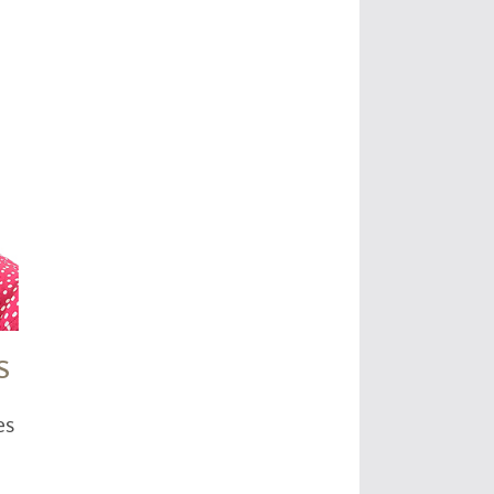
S
es
a