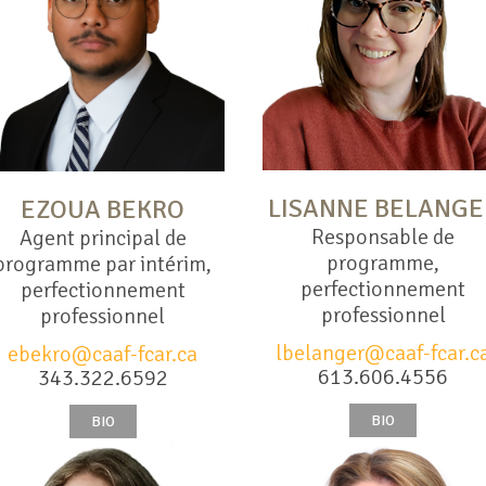
LISANNE BELANGE
EZOUA BEKRO
Responsable de
Agent principal de
programme,
programme par intérim,
perfectionnement
perfectionnement
professionnel
professionnel
lbelanger@caaf-fcar.c
ebekro@caaf-fcar.ca
613.606.4556
343.322.6592
BIO
BIO