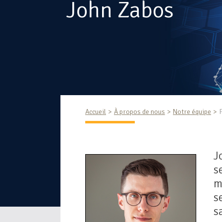
John Zabos
Accueil
À propos de nous
Notre équipe
J
s
m
s
s