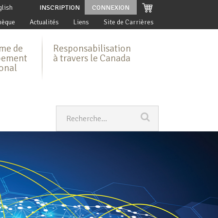
glish
INSCRIPTION
CONNEXION
hèque
Actualités
Liens
Site de Carrières
me de
Responsabilisation
pement
à travers le Canada
ional