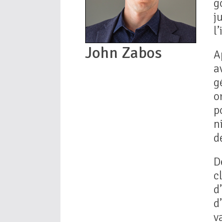
g
j
l
John Zabos
A
a
g
o
p
n
d
D
c
d
d
v