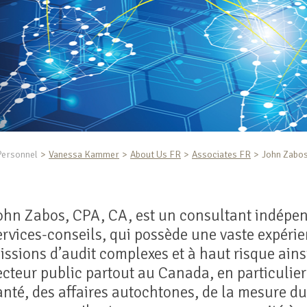
Personnel
Vanessa Kammer
About Us FR
Associates FR
John Zabo
ohn Zabos, CPA, CA, est un consultant indépend
ervices-conseils, qui possède une vaste expéri
issions d’audit complexes et à haut risque ains
ecteur public partout au Canada, en particulie
anté, des affaires autochtones, de la mesure du