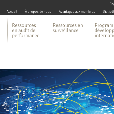
En
Accueil
À propos de nous
Avantages aux membres
Bibliot
Ressources
Ressources en
Program
en audit de
surveillance
dévelop
performance
internat