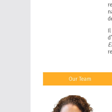
r
n
d
I
d
E
r
Our Team