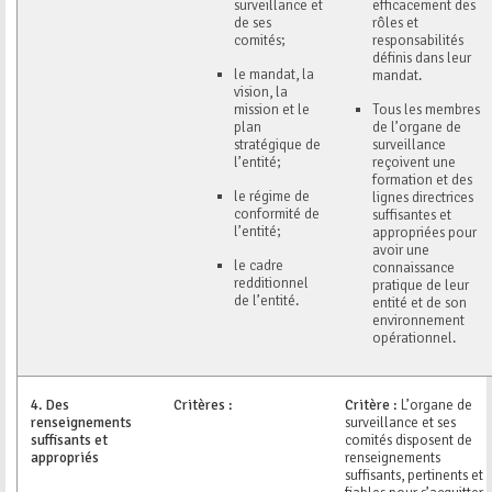
surveillance et
efficacement des
de ses
rôles et
comités;
responsabilités
définis dans leur
le mandat, la
mandat.
vision, la
mission et le
Tous les membres
plan
de l’organe de
stratégique de
surveillance
l’entité;
reçoivent une
formation et des
le régime de
lignes directrices
conformité de
suffisantes et
l’entité;
appropriées pour
avoir une
le cadre
connaissance
redditionnel
pratique de leur
de l’entité.
entité et de son
environnement
opérationnel.
4.
Des
Critères :
Critère :
L’organe de
renseignements
surveillance et ses
suffisants et
comités disposent de
appropriés
renseignements
suffisants, pertinents et