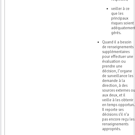
veiller à ce
que les
principaux
risques soient
adéquatemen
gérés.
Quand il a besoin
de renseignements
supplémentaires
pour effectuer une
évaluation ou
prendre une
décision, l’organe
de surveillance les
demande à la
direction, à des
sources externes o
aux deux, et il
veille à les obtenir
en temps opportun.
Il reporte ses
décisions s’il n’a
pas encore reçu les
renseignements
appropriés.