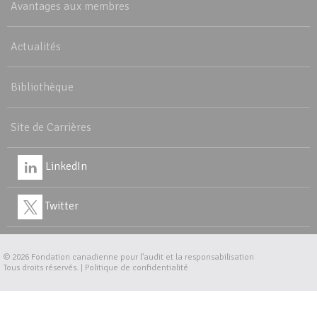
Avantages aux membres
Actualités
Bibliothèque
Site de Carrières
LinkedIn
Twitter
© 2026
Fondation canadienne pour l'audit et la responsabilisation
Tous droits réservés. |
Politique de confidentialité