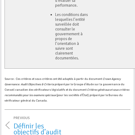
d’évaluer sa
performance.
Les conditions dans
lesquelles l’entité
surveillée doit
consulter le
gouvernement à
propos de
l’orientation à
suivre sont
clairement
documentées.
Source : Ces critères et sous-critères ont été adaptés à partir du document
Crown Agency
Governance: Audit Objectives & Criteria
préparé par le Groupe d’étude sur la gouvernance du
Conseil canadien des vérificateurs législatifs et du document
Critères généraux et sous-critères
recommandés pour les examens spéciaux
(pour les sociétés d’État) préparé par le Bureau du
vérificateur général du Canada.
PREVIOUS
Définir les
objectifs d’audit