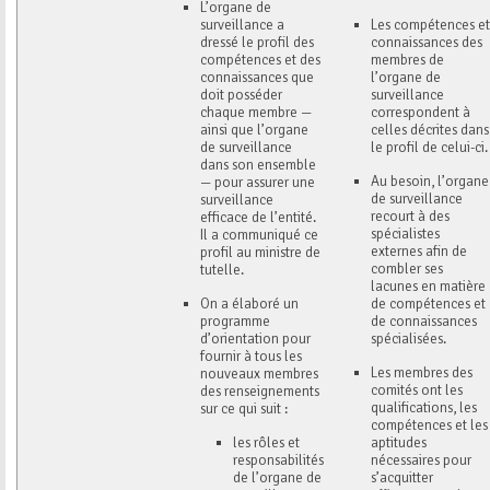
L’organe de
surveillance a
Les compétences et
dressé le profil des
connaissances des
compétences et des
membres de
connaissances que
l’organe de
doit posséder
surveillance
chaque membre —
correspondent à
ainsi que l’organe
celles décrites dans
de surveillance
le profil de celui-ci.
dans son ensemble
Au besoin, l’organe
— pour assurer une
de surveillance
surveillance
recourt à des
efficace de l’entité.
spécialistes
Il a communiqué ce
externes afin de
profil au ministre de
combler ses
tutelle.
lacunes en matière
On a élaboré un
de compétences et
programme
de connaissances
d’orientation pour
spécialisées.
fournir à tous les
Les membres des
nouveaux membres
comités ont les
des renseignements
qualifications, les
sur ce qui suit :
compétences et les
les rôles et
aptitudes
responsabilités
nécessaires pour
de l’organe de
s’acquitter