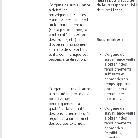
fiables pour s’acquitter
L’organe de surveillance
de leurs responsabilités
a défini les
de surveillance.
renseignements et les
connaissances que doit
lui fournir la direction
(sur la performance, la
conformité, la gestion
des risques, etc.) afin
Sous-critères :
d’exercer efficacement
son rôle de surveillance
et il a communiqué ces
L’organe de
besoins à la direction.
surveillance veille
à obtenir des
renseignements
suffisants et
appropriés en
temps opportun
L’organe de surveillance
pour l’aider à
a instauré un processus
prendre des
pour évaluer
décisions.
périodiquement la
L’organe de
qualité et la quantité
surveillance veille
des renseignements qu’il
à obtenir des
reçoit de la direction et
renseignements
des sources externes.
appropriés
(crédibles,
complets,