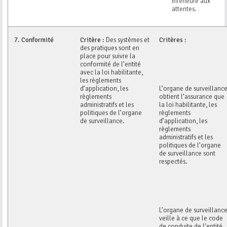
inférieure aux
attentes.
7.
Conformité
Critère :
Des systèmes et
Critères :
des pratiques sont en
place pour suivre la
conformité de l’entité
avec la loi habilitante,
les règlements
d’application, les
L’organe de surveillanc
règlements
obtient l’assurance que
administratifs et les
la loi habilitante, les
politiques de l’organe
règlements
de surveillance.
d’application, les
règlements
administratifs et les
politiques de l’organe
de surveillance sont
respectés.
L’organe de surveillanc
veille à ce que le code
de conduite de l’entité